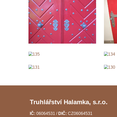
Truhlářství Halamka, s.r.o.
IČ:
06064531 /
DIČ:
CZ06064531