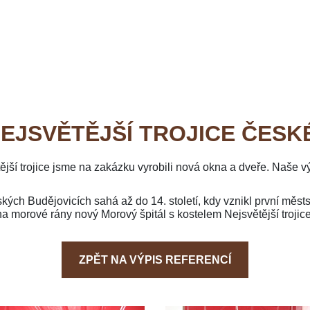
EJSVĚTĚJŠÍ TROJICE ČESK
ší trojice jsme na zakázku vyrobili nová okna a dveře. Naše výr
kých Budějovicích sahá až do 14. století, kdy vznikl první městs
na morové rány nový Morový špitál s kostelem Nejsvětější trojice
ZPĚT NA VÝPIS REFERENCÍ