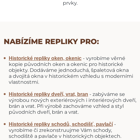
prvky.
NABÍZÍME REPLIKY PRO:
- vyrobíme věrné
Historické repliky oken, okenic
kopie původních oken a okenic pro historické
objekty. Dodáváme jednoduchá, špaletová okna
a dvojitá okna v historickém vzhledu s moderními
vlastnostmi.
- zabýváme se
Historické repliky dveří, vrat, bran
výrobou nových exteriérových i interiérových dveří,
brán a vrat. Při výrobě zachováme vzhled a styl
původních dveří, brán a vrat.
-
Historické repliky schodů, schodišť, pavlačí
vyrobíme či zrekonstruujme Vám schody,
schodiště a pavlače v historických objektech.