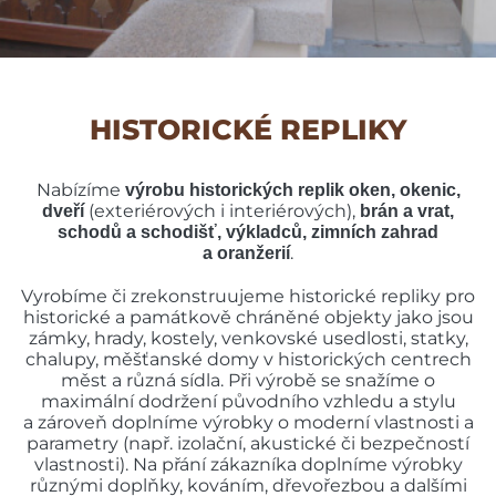
HISTORICKÉ REPLIKY
Nabízíme
výrobu historických replik oken, okenic,
(exteriérových i interiérových),
dveří
brán a vrat,
schodů a schodišť, výkladců, zimních zahrad
.
a oranžerií
Vyrobíme či zrekonstruujeme historické repliky pro
historické a památkově chráněné objekty jako jsou
zámky, hrady, kostely, venkovské usedlosti, statky,
chalupy, měšťanské domy v historických centrech
měst a různá sídla. Při výrobě se snažíme o
maximální dodržení původního vzhledu a stylu
a zároveň doplníme výrobky o moderní vlastnosti a
parametry (např. izolační, akustické či bezpečností
vlastnosti). Na přání zákazníka doplníme výrobky
různými doplňky, kováním, dřevořezbou a dalšími