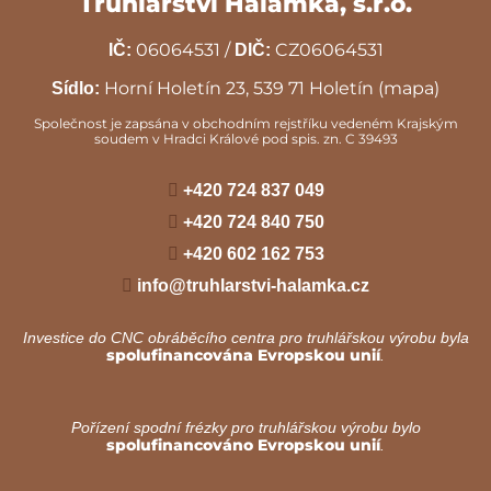
Truhlářství Halamka, s.r.o.
06064531 /
CZ06064531
IČ:
DIČ:
Horní Holetín 23, 539 71 Holetín
(mapa)
Sídlo:
Společnost je zapsána v obchodním rejstříku vedeném Krajským
soudem v Hradci Králové pod spis. zn. C 39493
+420 724 837 049
+420 724 840 750
+420 602 162 753
info@truhlarstvi-halamka.cz
Investice do CNC obráběcího centra pro truhlářskou výrobu byla
spolufinancována Evropskou unií
.
Pořízení spodní frézky pro truhlářskou výrobu bylo
spolufinancováno Evropskou unií
.