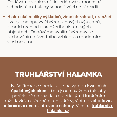
Dodáváme venkovní i interiérová samonosná
schodiště a obklady schodů včetně zábradlí.
Historické repliky výkladců, zimních zahrad, oranžerií
- zajistíme opravy či výrobu nových výkladců,
zimních zahrad a oranžerií v historických
objektech. Dodáváme kvalitní výrobky se
zachováním původního vzhledu a moderními
vlastnostmi.
TRUHLÁŘSTVÍ HALAMKA
Naše firma se specializuje na výrobu
kvalitních
, která jsou navržena tak, aby
špaletových oken
perfektně odpovídala estetickým i funkčním
požadavkům. Kromě oken také vyrábíme
vchodové a
a
. Více na
interiérové dveře
dřevěné schody
truhlarstvi-
.
halamka.cz