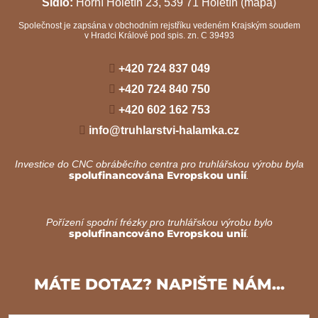
Sídlo:
Horní Holetín 23, 539 71 Holetín
(mapa)
Společnost je zapsána v obchodním rejstříku vedeném Krajským soudem
v Hradci Králové pod spis. zn. C 39493
+420 724 837 049
+420 724 840 750
+420 602 162 753
info@truhlarstvi-halamka.cz
Investice do CNC obráběcího centra pro truhlářskou výrobu byla
spolufinancována Evropskou unií
.
Pořízení spodní frézky pro truhlářskou výrobu bylo
spolufinancováno Evropskou unií
.
MÁTE DOTAZ? NAPIŠTE NÁM...